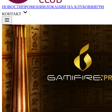
НОВОСТИ
ПРОМОЦИИ
ЛОКАЦИИ НА КЛУБОВИ
ИГРИ
КОНТАКТ