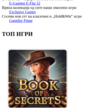
E-Gaming E-Flat 32
Врвна колекција од сите ваши омилени игри
Exclusive Games
Сосема нов сет на класични и „Hold&Win“ игри
Gamifire Prime
ТОП ИГРИ