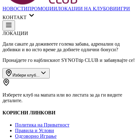
НОВОСТИ
ПРОМОЦИИ
ЛОКАЦИИ НА КЛУБОВИ
ИГРИ
КОНТАКТ
ЛОКАЦИИ
Дали сакате да доживеете голема забава, адреналин од
добивки и во исто време да добиете одлични бонуси?
Пронајдете го најблискиот
SYNOTtip CLUB
и забавувајте се!
Избери клуб...
Изберете клуб на мапата или во листата за да ги видите
деталите.
КОРИСНИ ЛИНКОВИ
Политика на Приватност
Правила и Услови
Одговорно Играње