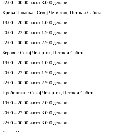
22:00 – 00:00 часот 3.000 денари
Крива Паланка : Секој Четврток, Петок и Сабота
19:00 – 20:00 часот 1.000 денари
20:00 – 22:00 часот 1.500 денари
22:00 – 00:00 часот 2.500 денари
Берово : Секој Четврток, Петок и Сабота
19:00 – 20:00 часот 1.000 денари
20:00 – 22:00 часот 1.500 денари
22:00 – 00:00 часот 2.500 денари
Пробиштип : Секој Четврток, Петок и Сабота
19:00 – 20:00 часот 2.000 денари
20:00 – 22:00 часот 3.000 денари
22:00 – 00:00 часот 3.000 денари