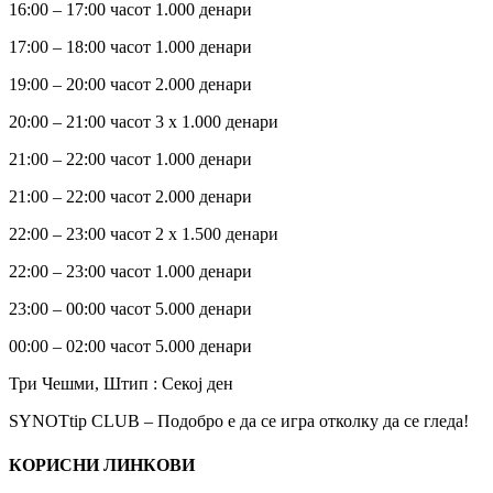
16:00 – 17:00 часот 1.000 денари
17:00 – 18:00 часот 1.000 денари
19:00 – 20:00 часот 2.000 денари
20:00 – 21:00 часот 3 х 1.000 денари
21:00 – 22:00 часот 1.000 денари
21:00 – 22:00 часот 2.000 денари
22:00 – 23:00 часот 2 х 1.500 денари
22:00 – 23:00 часот 1.000 денари
23:00 – 00:00 часот 5.000 денари
00:00 – 02:00 часот 5.000 денари
Три Чешми, Штип : Секој ден
SYNOTtip CLUB – Подобро е да се игра отколку да се гледа!
КОРИСНИ ЛИНКОВИ